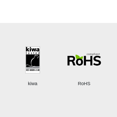
kiwa
RoHS