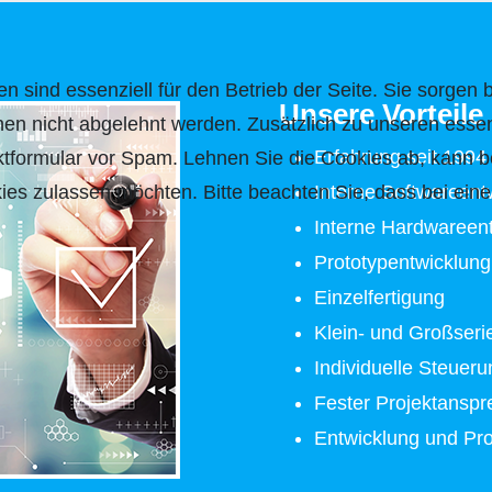
n sind essenziell für den Betrieb der Seite. Sie sorgen 
Unsere Vorteile
nen nicht abgelehnt werden. Zusätzlich zu unseren essen
Erfahrung seit 1994
formular vor Spam. Lehnen Sie die Cookies ab, kann be
Interne Softwareent
ies zulassen möchten. Bitte beachten Sie, dass bei eine
Interne Hardwareen
Prototypentwicklung
Einzelfertigung
Klein- und Großseri
Individuelle Steuer
Fester Projektanspr
Entwicklung und Pro