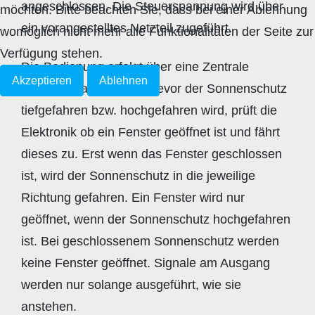
angeschlossen. Die Steuerspannung wird über
möchten. Bitte beachten Sie, dass bei einer Ablehnung
ein vorangestelltes Netzteil zugeführt.
womöglich nicht mehr alle Funktionalitäten der Seite zur
Verfügung stehen.
Die Bedienung erfolgt über eine Zentrale
Akzeptieren
Ablehnen
und/oder Tastschalter. Bevor der Sonnenschutz
tiefgefahren bzw. hochgefahren wird, prüft die
Elektronik ob ein Fenster geöffnet ist und fährt
dieses zu. Erst wenn das Fenster geschlossen
ist, wird der Sonnenschutz in die jeweilige
Richtung gefahren. Ein Fenster wird nur
geöffnet, wenn der Sonnenschutz hochgefahren
ist. Bei geschlossenem Sonnenschutz werden
keine Fenster geöffnet. Signale am Ausgang
werden nur solange ausgeführt, wie sie
anstehen.