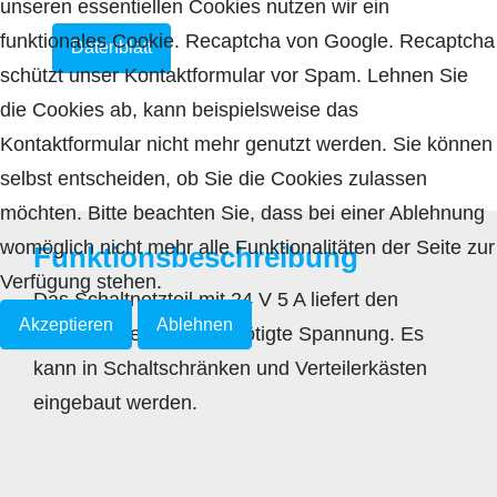
unseren essentiellen Cookies nutzen wir ein
funktionales Cookie. Recaptcha von Google. Recaptcha
Datenblatt
schützt unser Kontaktformular vor Spam. Lehnen Sie
die Cookies ab, kann beispielsweise das
Kontaktformular nicht mehr genutzt werden. Sie können
selbst entscheiden, ob Sie die Cookies zulassen
möchten. Bitte beachten Sie, dass bei einer Ablehnung
womöglich nicht mehr alle Funktionalitäten der Seite zur
Funktionsbeschreibung
Verfügung stehen.
Das Schaltnetzteil mit 24 V 5 A liefert den
Akzeptieren
Ablehnen
Steuereinheiten die benötigte Spannung. Es
kann in Schaltschränken und Verteilerkästen
eingebaut werden.